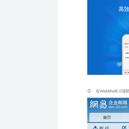
② 在WebMail6.0