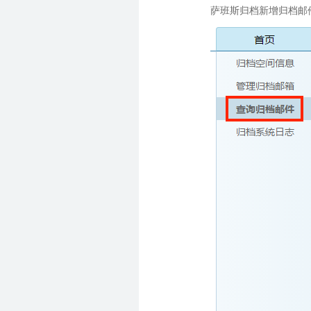
萨班斯归档新增归档邮